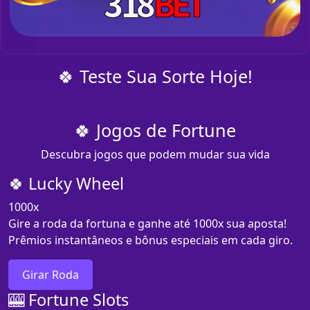
🍀 Teste Sua Sorte Hoje!
🍀 Jogos de Fortune
Descubra jogos que podem mudar sua vida
🍀 Lucky Wheel
1000x
Gire a roda da fortuna e ganhe até 1000x sua aposta!
Prêmios instantâneos e bônus especiais em cada giro.
Girar Roda
🎰 Fortune Slots