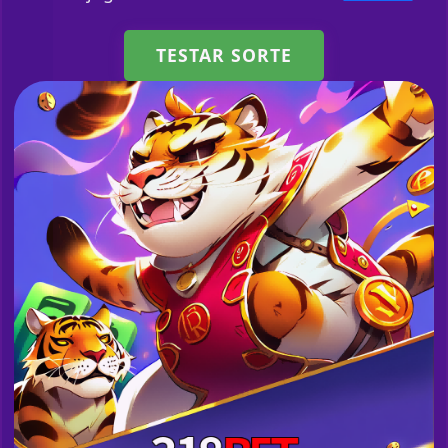
TESTAR SORTE