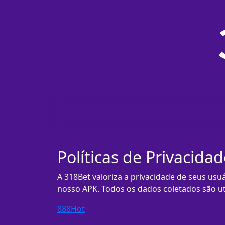
Políticas de Privacida
A 318Bet valoriza a privacidade de seus us
nosso APK. Todos os dados coletados são ut
888Hot