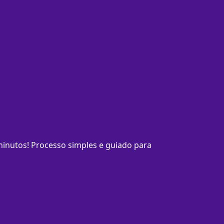
minutos! Processo simples e guiado para