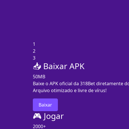
1
2
3
📥 Baixar APK
50MB
Baixe o APK oficial da 318Bet diretamente d
Arquivo otimizado e livre de vírus!
Baixar
🎮 Jogar
2000+