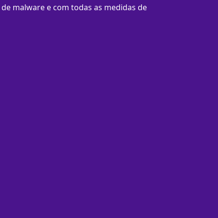
vre de malware e com todas as medidas de