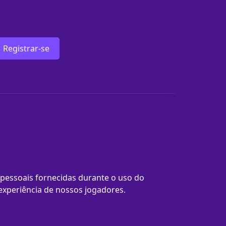
Registrar-se
 pessoais fornecidas durante o uso do
experiência de nossos jogadores.