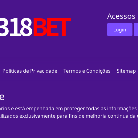
Acessos
Login
Políticas de Privacidade
Termos e Condições
Sitemap
de
uários e está empenhada em proteger todas as informações
ilizados exclusivamente para fins de melhoria contínua da 