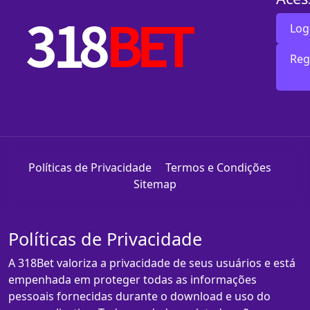
Log
Reg
Políticas de Privacidade
Termos e Condições
Sitemap
Políticas de Privacidade
A 318Bet valoriza a privacidade de seus usuários e está
empenhada em proteger todas as informações
pessoais fornecidas durante o download e uso do