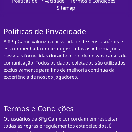
Políticas de Privacidade
Termos e Condições
Sitemap
Políticas de Privacidade
A 8Pg Game valoriza a privacidade de seus usuários e
está empenhada em proteger todas as informações
pessoais fornecidas durante o uso de nossos canais de
comunicação. Todos os dados coletados são utilizados
exclusivamente para fins de melhoria contínua da
experiência de nossos jogadores.
Termos e Condições
Os usuários da 8Pg Game concordam em respeitar
todas as regras e regulamentos estabelecidos. É