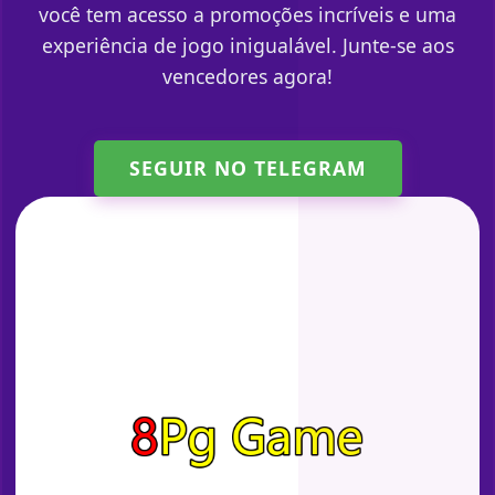
você tem acesso a promoções incríveis e uma
experiência de jogo inigualável. Junte-se aos
vencedores agora!
SEGUIR NO TELEGRAM