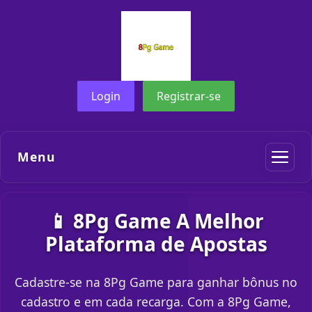
Login
Registrar-se
Menu
📱 8Pg Game A Melhor
Plataforma de Apostas
Cadastre-se na 8Pg Game para ganhar bônus no
cadastro e em cada recarga. Com a 8Pg Game,