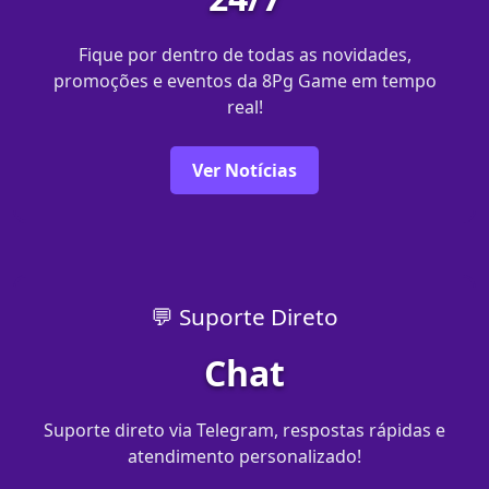
Fique por dentro de todas as novidades,
promoções e eventos da 8Pg Game em tempo
real!
Ver Notícias
💬 Suporte Direto
Chat
Suporte direto via Telegram, respostas rápidas e
atendimento personalizado!