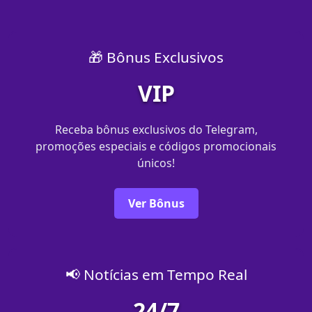
🎁 Bônus Exclusivos
VIP
Receba bônus exclusivos do Telegram,
promoções especiais e códigos promocionais
únicos!
Ver Bônus
📢 Notícias em Tempo Real
24/7