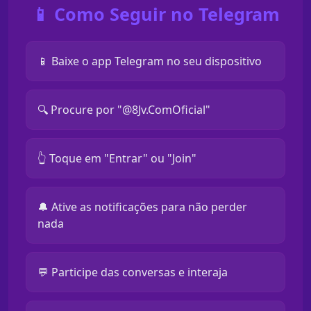
📱 Como Seguir no Telegram
📱 Baixe o app Telegram no seu dispositivo
🔍 Procure por "@8Jv.ComOficial"
👆 Toque em "Entrar" ou "Join"
🔔 Ative as notificações para não perder
nada
💬 Participe das conversas e interaja