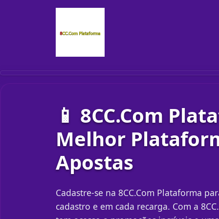
📱 8CC.Com Plat
Melhor Platafor
Apostas
Cadastre-se na 8CC.Com Plataforma pa
cadastro e em cada recarga. Com a 8CC