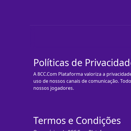
Políticas de Privacida
A 8CC.Com Plataforma valoriza a privacida
uso de nossos canais de comunicação. Todos
nossos jogadores.
Termos e Condições