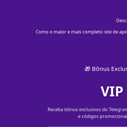
Desc
Como o maior e mais completo site de apos
🎁 Bônus Exclu
VIP
Receba bônus exclusivos do Telegra
e códigos promocionai