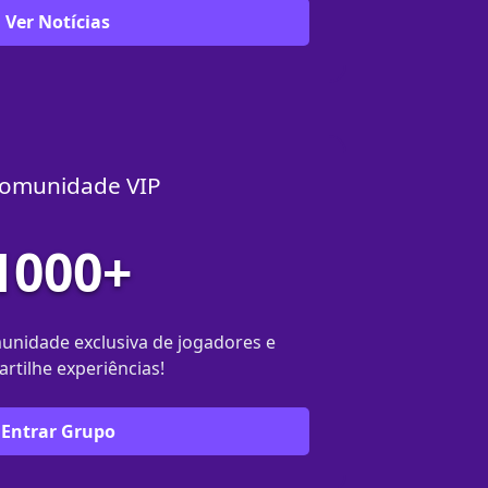
Ver Notícias
Comunidade VIP
1000+
unidade exclusiva de jogadores e
rtilhe experiências!
Entrar Grupo