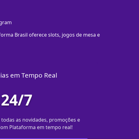
egram
orma Brasil oferece slots, jogos de mesa e
cias em Tempo Real
24/7
e todas as novidades, promoções e
Com Plataforma em tempo real!