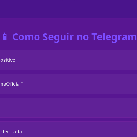
📱 Como Seguir no Telegram
ositivo
maOficial"
erder nada