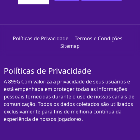
Políticas de Privacidade
Termos e Condições
Sitemap
Políticas de Privacidade
A 899G.Com valoriza a privacidade de seus usuários e
está empenhada em proteger todas as informações
pessoais fornecidas durante o uso de nossos canais de
comunicação. Todos os dados coletados são utilizados
exclusivamente para fins de melhoria contínua da
experiência de nossos jogadores.