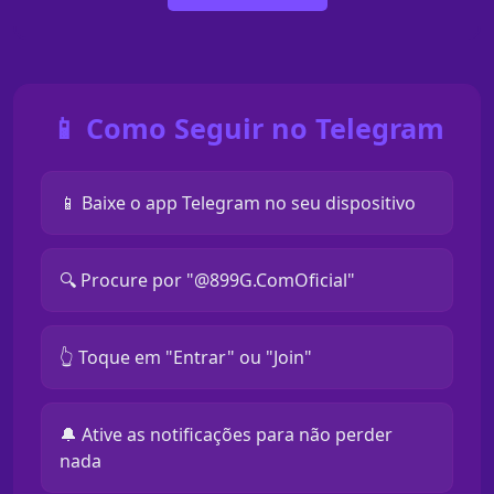
📱 Como Seguir no Telegram
📱 Baixe o app Telegram no seu dispositivo
🔍 Procure por "@899G.ComOficial"
👆 Toque em "Entrar" ou "Join"
🔔 Ative as notificações para não perder
nada