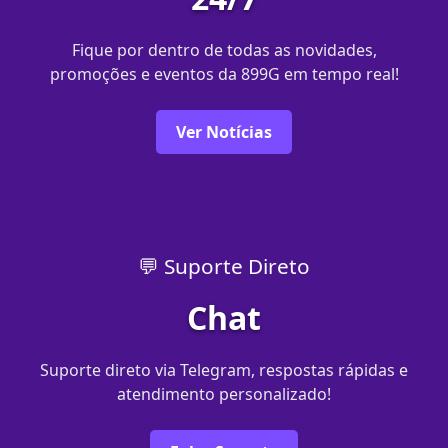
Fique por dentro de todas as novidades,
promoções e eventos da 899G em tempo real!
Ver Notícias
💬 Suporte Direto
Chat
Suporte direto via Telegram, respostas rápidas e
atendimento personalizado!