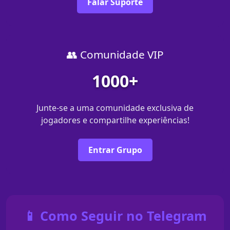
Falar Suporte
👥 Comunidade VIP
1000+
Junte-se a uma comunidade exclusiva de
jogadores e compartilhe experiências!
Entrar Grupo
📱 Como Seguir no Telegram