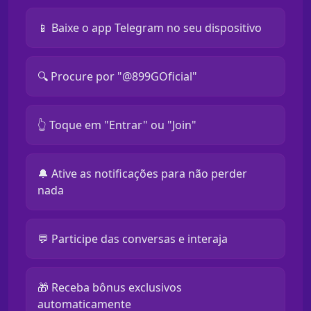
📱 Baixe o app Telegram no seu dispositivo
🔍 Procure por "@899GOficial"
👆 Toque em "Entrar" ou "Join"
🔔 Ative as notificações para não perder
nada
💬 Participe das conversas e interaja
🎁 Receba bônus exclusivos
automaticamente