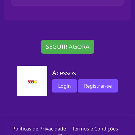
SEGUIR AGORA
Acessos
Login
Registrar-se
Políticas de Privacidade
Termos e Condições