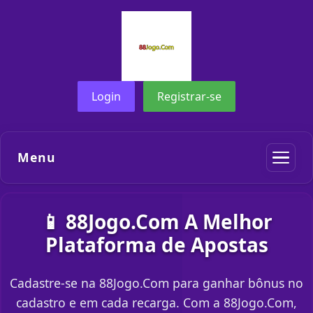
Login
Registrar-se
Menu
📱 88Jogo.Com A Melhor
Plataforma de Apostas
Cadastre-se na 88Jogo.Com para ganhar bônus no
cadastro e em cada recarga. Com a 88Jogo.Com,