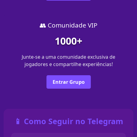
👥 Comunidade VIP
1000+
Junte-se a uma comunidade exclusiva de
jogadores e compartilhe experiências!
Entrar Grupo
📱 Como Seguir no Telegram