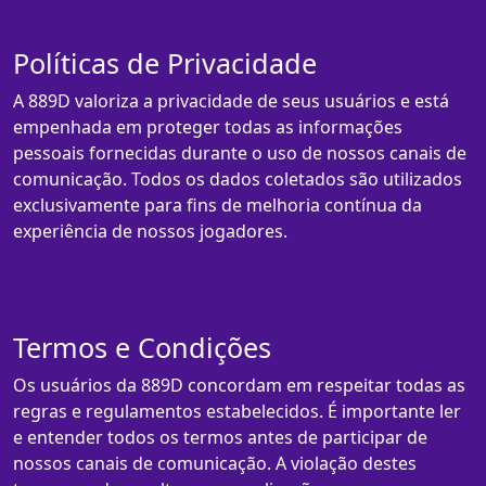
Políticas de Privacidade
A 889D valoriza a privacidade de seus usuários e está
empenhada em proteger todas as informações
pessoais fornecidas durante o uso de nossos canais de
comunicação. Todos os dados coletados são utilizados
exclusivamente para fins de melhoria contínua da
experiência de nossos jogadores.
Termos e Condições
Os usuários da 889D concordam em respeitar todas as
regras e regulamentos estabelecidos. É importante ler
e entender todos os termos antes de participar de
nossos canais de comunicação. A violação destes