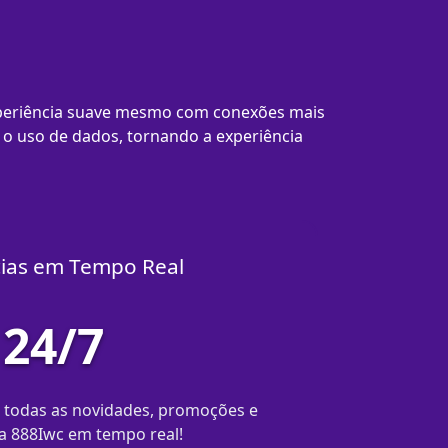
xperiência suave mesmo com conexões mais
 o uso de dados, tornando a experiência
cias em Tempo Real
24/7
e todas as novidades, promoções e
a 888Iwc em tempo real!