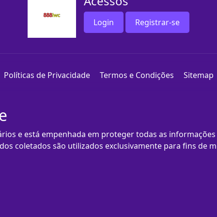
Acessos
Login
Registrar-se
Políticas de Privacidade
Termos e Condições
Sitemap
de
uários e está empenhada em proteger todas as informações
os coletados são utilizados exclusivamente para fins de m