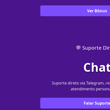
Ver Bônus
💬 Suporte Di
Cha
Suporte direto via Telegram, r
atendimento persona
Falar Suport