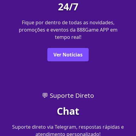
24/7
Fique por dentro de todas as novidades,
promoções e eventos da 888Game APP em
tempo real!
Ver Notícias
💬 Suporte Direto
Chat
Suporte direto via Telegram, respostas rápidas e
atendimento personalizado!