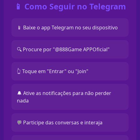
📱 Como Seguir no Telegram
📱 Baixe o app Telegram no seu dispositivo
🔍 Procure por "@888Game APPOficial"
👆 Toque em "Entrar" ou "Join"
🔔 Ative as notificações para não perder
nada
💬 Participe das conversas e interaja