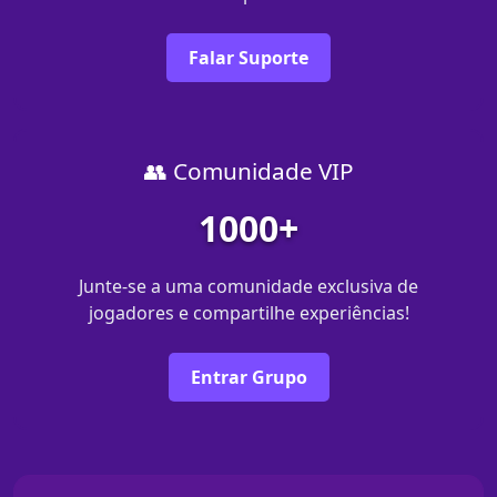
Falar Suporte
👥 Comunidade VIP
1000+
Junte-se a uma comunidade exclusiva de
jogadores e compartilhe experiências!
Entrar Grupo