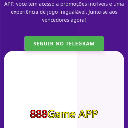
APP, você tem acesso a promoções incríveis e uma
experiência de jogo inigualável. Junte-se aos
vencedores agora!
SEGUIR NO TELEGRAM