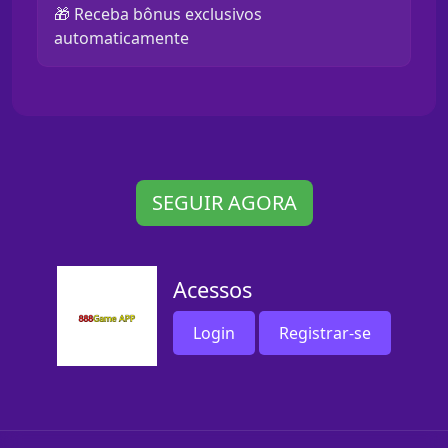
🎁 Receba bônus exclusivos
automaticamente
SEGUIR AGORA
Acessos
Login
Registrar-se