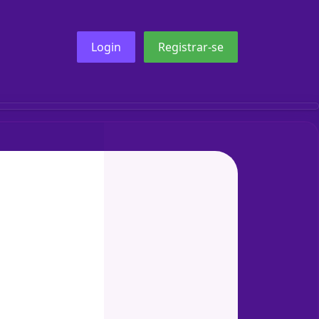
Login
Registrar-se