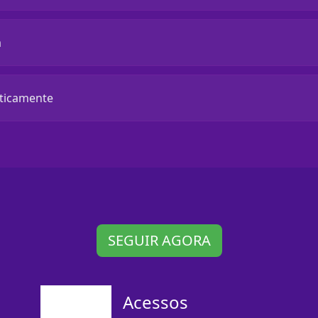
a
aticamente
SEGUIR AGORA
Acessos