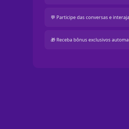
💬 Participe das conversas e interaj
🎁 Receba bônus exclusivos autom