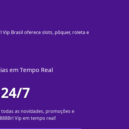
ip Brasil oferece slots, pôquer, roleta e
cias em Tempo Real
24/7
e todas as novidades, promoções e
888Brl Vip em tempo real!