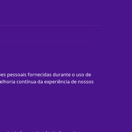
ões pessoais fornecidas durante o uso de
elhoria contínua da experiência de nossos