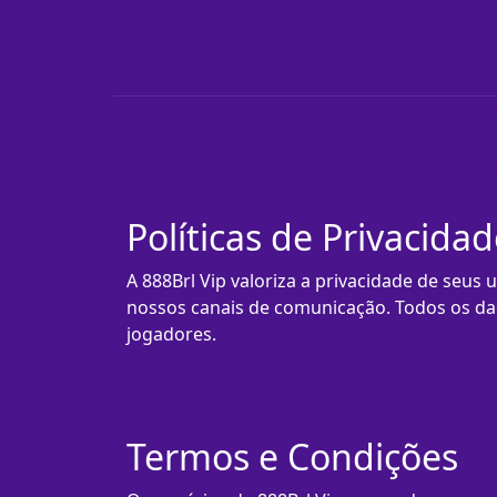
Políticas de Privacida
A 888Brl Vip valoriza a privacidade de seu
nossos canais de comunicação. Todos os dad
jogadores.
Termos e Condições