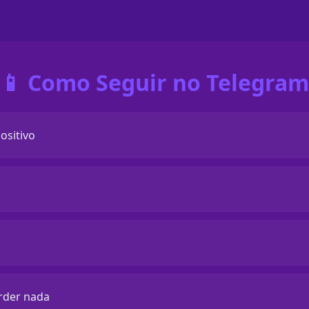
📱 Como Seguir no Telegram
ositivo
erder nada