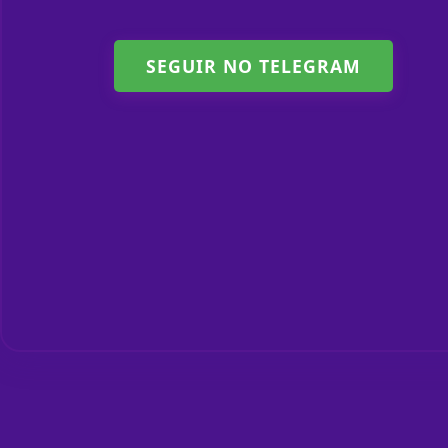
SEGUIR NO TELEGRAM