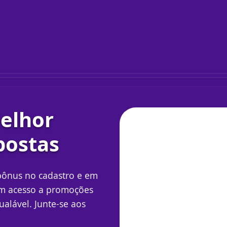
Melhor
postas
bônus no cadastro e em
em acesso a promoções
ualável. Junte-se aos