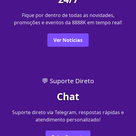
Fique por dentro de todas as novidades,
promoções e eventos da 8888K em tempo real!
Ver Notícias
💬 Suporte Direto
Chat
Suporte direto via Telegram, respostas rápidas e
atendimento personalizado!