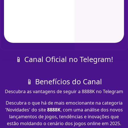
📱 Canal Oficial no Telegram!
📱 Benefícios do Canal
Descubra as vantagens de seguir a 8888K no Telegram
Descubra o que há de mais emocionante na categoria
'Novidades' do site
8888K
, com uma análise dos novos
lançamentos de jogos, tendências e inovações que
estão moldando o cenário dos jogos online em 2025.