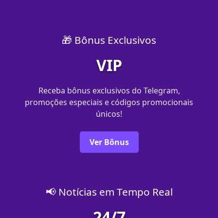
🎁 Bônus Exclusivos
VIP
Receba bônus exclusivos do Telegram,
promoções especiais e códigos promocionais
únicos!
Ver Bônus
📢 Notícias em Tempo Real
24/7