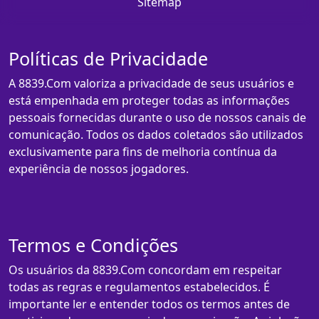
Sitemap
Políticas de Privacidade
A 8839.Com valoriza a privacidade de seus usuários e
está empenhada em proteger todas as informações
pessoais fornecidas durante o uso de nossos canais de
comunicação. Todos os dados coletados são utilizados
exclusivamente para fins de melhoria contínua da
experiência de nossos jogadores.
Termos e Condições
Os usuários da 8839.Com concordam em respeitar
todas as regras e regulamentos estabelecidos. É
importante ler e entender todos os termos antes de