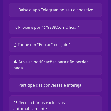
📱 Baixe o app Telegram no seu dispositivo
🔍 Procure por "@8839.ComOficial"
👆 Toque em "Entrar" ou "Join"
🔔 Ative as notificações para não perder
nada
💬 Participe das conversas e interaja
🎁 Receba bônus exclusivos
automaticamente