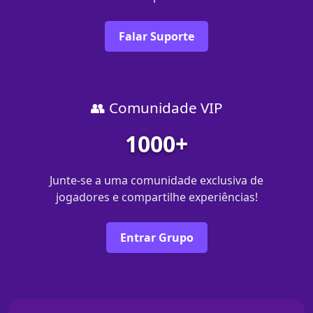
Falar Suporte
👥 Comunidade VIP
1000+
Junte-se a uma comunidade exclusiva de
jogadores e compartilhe experiências!
Entrar Grupo