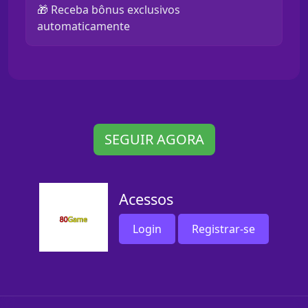
🎁 Receba bônus exclusivos
automaticamente
SEGUIR AGORA
Acessos
Login
Registrar-se