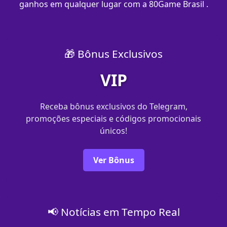
ganhos em qualquer lugar com a 80Game Brasil .
🎁 Bônus Exclusivos
VIP
Receba bônus exclusivos do Telegram,
promoções especiais e códigos promocionais
únicos!
Ver Bônus
📢 Notícias em Tempo Real