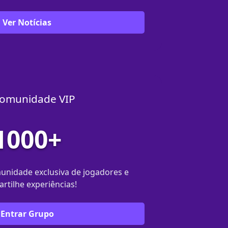
Ver Notícias
Comunidade VIP
1000+
unidade exclusiva de jogadores e
rtilhe experiências!
Entrar Grupo