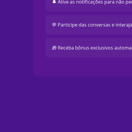
🔔 Ative as notificações para não p
💬 Participe das conversas e interaj
🎁 Receba bônus exclusivos autom