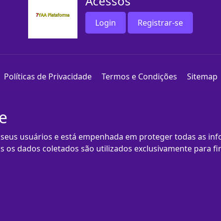
Acessos
Login
Registrar-se
Políticas de Privacidade
Termos e Condições
Sitemap
de
e seus usuários e está empenhada em proteger todas as in
 os dados coletados são utilizados exclusivamente para fi