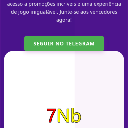
acesso a promoções incríveis e uma experiência
de jogo inigualável. Junte-se aos vencedores
agora!
SEGUIR NO TELEGRAM