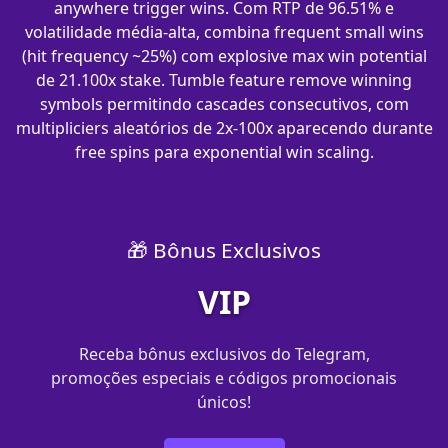
anywhere trigger wins. Com RTP de 96.51% e
volatilidade média-alta, combina frequent small wins
(hit frequency ~25%) com explosive max win potential
de 21.100x stake. Tumble feature remove winning
symbols permitindo cascades consecutivos, com
multipliciers aleatórios de 2x-100x aparecendo durante
free spins para exponential win scaling.
🎁 Bônus Exclusivos
VIP
Receba bônus exclusivos do Telegram,
promoções especiais e códigos promocionais
únicos!