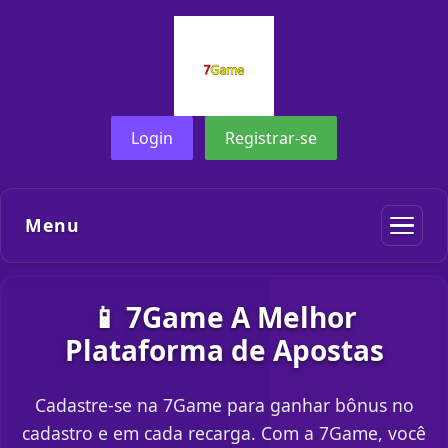
Login
Registrar-se
Menu
📱 7Game A Melhor
Plataforma de Apostas
Cadastre-se na 7Game para ganhar bônus no
cadastro e em cada recarga. Com a 7Game, você