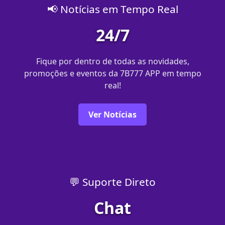
📢 Notícias em Tempo Real
24/7
Fique por dentro de todas as novidades,
promoções e eventos da 7B777 APP em tempo
real!
Ver Notícias
💬 Suporte Direto
Chat