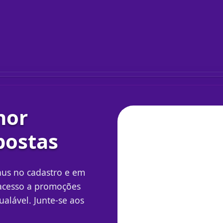
hor
postas
us no cadastro e em
acesso a promoções
ualável. Junte-se aos