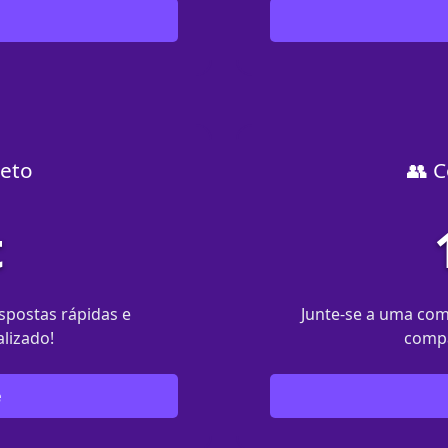
reto
👥 
t
espostas rápidas e
Junte-se a uma com
lizado!
compa
e