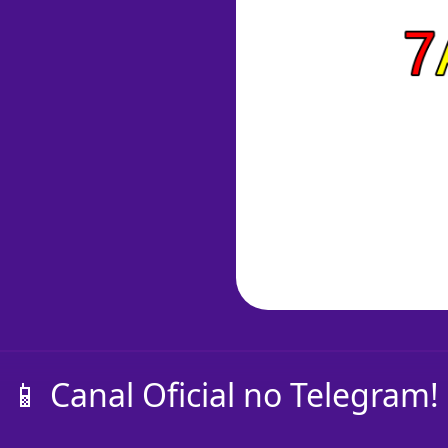
📱 Canal Oficial no Telegram!