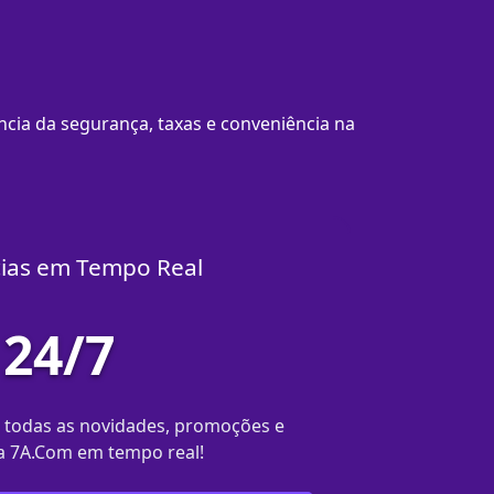
cia da segurança, taxas e conveniência na
cias em Tempo Real
24/7
e todas as novidades, promoções e
a 7A.Com em tempo real!