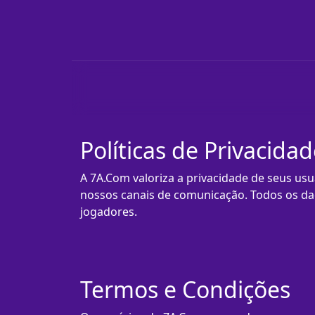
Políticas de Privacida
A 7A.Com valoriza a privacidade de seus us
nossos canais de comunicação. Todos os dad
jogadores.
Termos e Condições