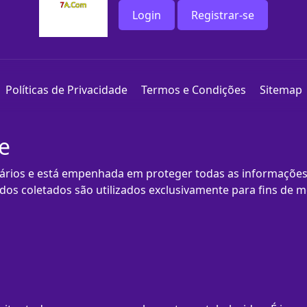
Login
Registrar-se
Políticas de Privacidade
Termos e Condições
Sitemap
de
uários e está empenhada em proteger todas as informações
os coletados são utilizados exclusivamente para fins de m