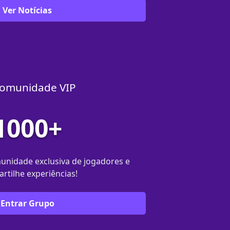
Ver Notícias
Comunidade VIP
1000+
unidade exclusiva de jogadores e
rtilhe experiências!
Entrar Grupo