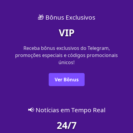
🎁 Bônus Exclusivos
VIP
Receba bônus exclusivos do Telegram,
promoções especiais e códigos promocionais
únicos!
Ver Bônus
📢 Notícias em Tempo Real
24/7