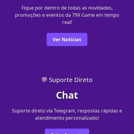
Fique por dentro de todas as novidades,
promoções e eventos da 79X Game em tempo
real!
Ver Notícias
💬 Suporte Direto
Chat
Suporte direto via Telegram, respostas rápidas e
atendimento personalizado!