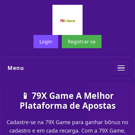
Login
Registrar-se
Menu
📱 79X Game A Melhor
Plataforma de Apostas
Cadastre-se na 79X Game para ganhar bônus no
cadastro e em cada recarga. Com a 79X Game,