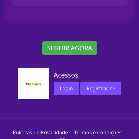
SEGUIR AGORA
Acessos
Login
Registrar-se
Políticas de Privacidade
Termos e Condições