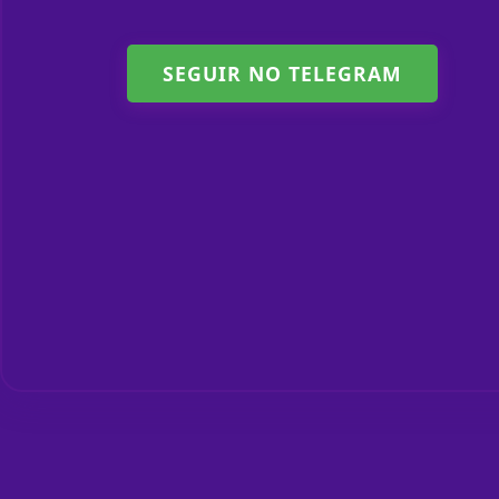
SEGUIR NO TELEGRAM