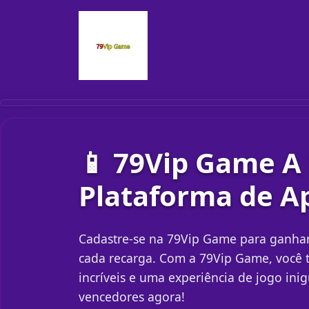
📱 79Vip Game A
Plataforma de A
Cadastre-se na 79Vip Game para ganha
cada recarga. Com a 79Vip Game, você
incríveis e uma experiência de jogo inig
vencedores agora!