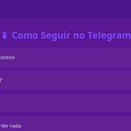
📱 Como Seguir no Telegram
ositivo
l"
erder nada