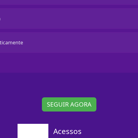
a
aticamente
SEGUIR AGORA
Acessos