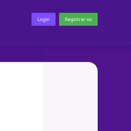
Login
Registrar-se