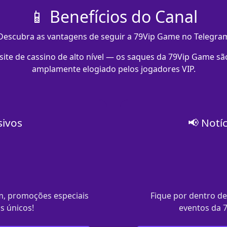
📱 Benefícios do Canal
Descubra as vantagens de seguir a 79Vip Game no Telegra
ite de cassino de alto nível — os saques da 79Vip Game são
amplamente elogiado pelos jogadores VIP.
sivos
📢 Notí
m, promoções especiais
Fique por dentro d
s únicos!
eventos da 