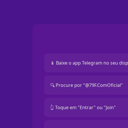
📱 Baixe o app Telegram no seu disp
🔍 Procure por "@79F.ComOficial"
👆 Toque em "Entrar" ou "Join"