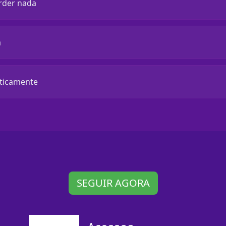
erder nada
a
aticamente
SEGUIR AGORA