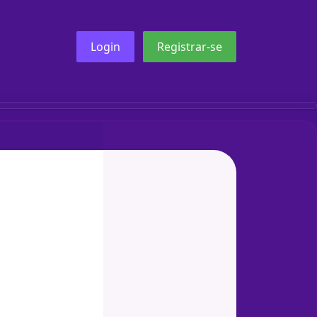
Login
Registrar-se