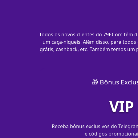
Todos os novos clientes do 79F.Com têm d
um caça-níqueis. Além disso, para todo
grátis, cashback, etc. Também temos um p
🎁 Bônus Exclu
VIP
Receba bônus exclusivos do Telegra
e códigos promocionai