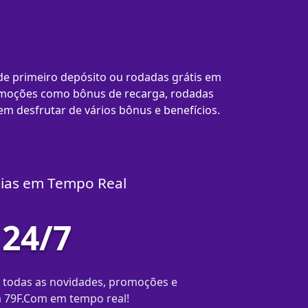
de primeiro depósito ou rodadas grátis em
romoções como bônus de recarga, rodadas
m desfrutar de vários bônus e benefícios.
cias em Tempo Real
24/7
e todas as novidades, promoções e
a 79F.Com em tempo real!