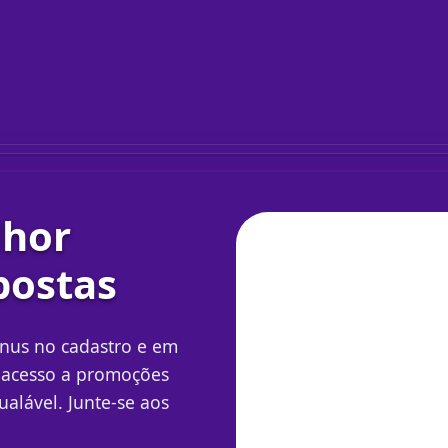
lhor
postas
nus no cadastro e em
 acesso a promoções
ualável. Junte-se aos