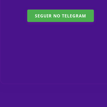
SEGUIR NO TELEGRAM