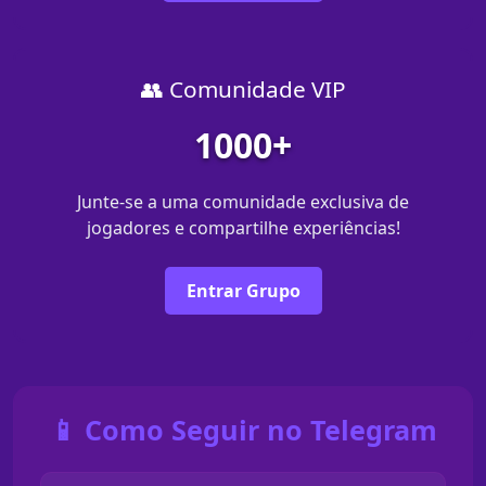
👥 Comunidade VIP
1000+
Junte-se a uma comunidade exclusiva de
jogadores e compartilhe experiências!
Entrar Grupo
📱 Como Seguir no Telegram