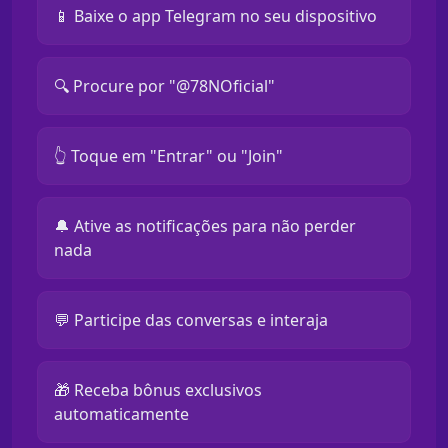
📱 Baixe o app Telegram no seu dispositivo
🔍 Procure por "@78NOficial"
👆 Toque em "Entrar" ou "Join"
🔔 Ative as notificações para não perder
nada
💬 Participe das conversas e interaja
🎁 Receba bônus exclusivos
automaticamente