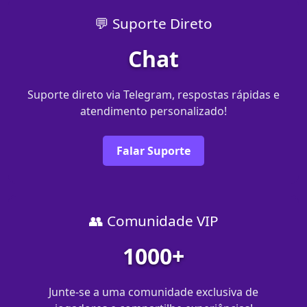
💬 Suporte Direto
Chat
Suporte direto via Telegram, respostas rápidas e
atendimento personalizado!
Falar Suporte
👥 Comunidade VIP
1000+
Junte-se a uma comunidade exclusiva de