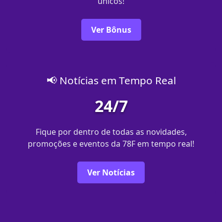
únicos!
Ver Bônus
📢 Notícias em Tempo Real
24/7
Fique por dentro de todas as novidades,
promoções e eventos da 78F em tempo real!
Ver Notícias