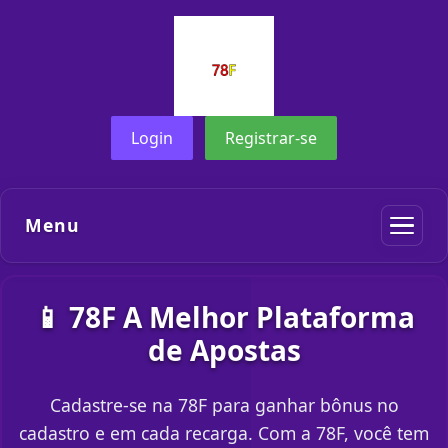
Login
Registrar-se
Menu
📱 78F A Melhor Plataforma
de Apostas
Cadastre-se na 78F para ganhar bônus no
cadastro e em cada recarga. Com a 78F, você tem