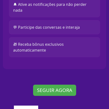
🔔 Ative as notificações para não perder
nada
💬 Participe das conversas e interaja
🎁 Receba bônus exclusivos
automaticamente
SEGUIR AGORA