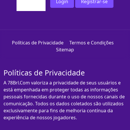
Login
Registrar-se
Políticas de Privacidade
Termos e Condições
Sitemap
Políticas de Privacidade
A 78Brl.Com valoriza a privacidade de seus usuários e
está empenhada em proteger todas as informações
pessoais fornecidas durante o uso de nossos canais de
comunicação. Todos os dados coletados são utilizados
exclusivamente para fins de melhoria contínua da
experiência de nossos jogadores.