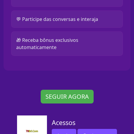
💬 Participe das conversas e interaja
🎁 Receba bônus exclusivos
automaticamente
SEGUIR AGORA
Acessos