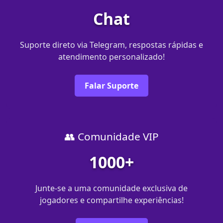
Chat
Suporte direto via Telegram, respostas rápidas e
atendimento personalizado!
Falar Suporte
👥 Comunidade VIP
1000+
Junte-se a uma comunidade exclusiva de
jogadores e compartilhe experiências!