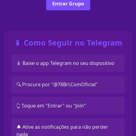
Entrar Grupo
📱 Como Seguir no Telegram
📱 Baixe o app Telegram no seu dispositivo
🔍 Procure por "@78Brl.ComOficial"
👆 Toque em "Entrar" ou "Join"
🔔 Ative as notificações para não perder
nada