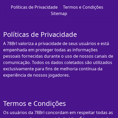
Políticas de Privacidade
Termos e Condições
Sitemap
Políticas de Privacidade
A 78Brl valoriza a privacidade de seus usuários e está
empenhada em proteger todas as informações
pessoais fornecidas durante o uso de nossos canais de
comunicação. Todos os dados coletados são utilizados
exclusivamente para fins de melhoria contínua da
experiência de nossos jogadores.
Termos e Condições
Os usuários da 78Brl concordam em respeitar todas as