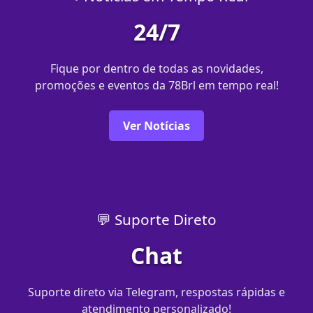
24/7
Fique por dentro de todas as novidades,
promoções e eventos da 78Brl em tempo real!
Ver Notícias
💬 Suporte Direto
Chat
Suporte direto via Telegram, respostas rápidas e
atendimento personalizado!