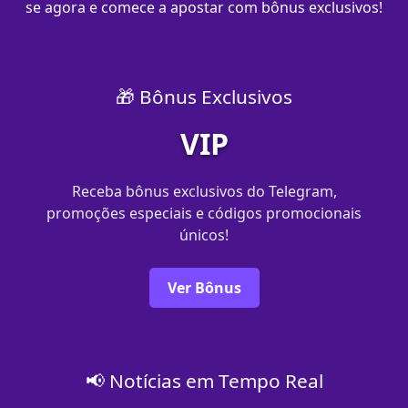
se agora e comece a apostar com bônus exclusivos!
🎁 Bônus Exclusivos
VIP
Receba bônus exclusivos do Telegram,
promoções especiais e códigos promocionais
únicos!
Ver Bônus
📢 Notícias em Tempo Real