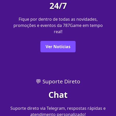
24/7
Fique por dentro de todas as novidades,
promoções e eventos da 787Game em tempo
real!
Ver Notícias
💬 Suporte Direto
Chat
Suporte direto via Telegram, respostas rápidas e
atendimento personalizado!