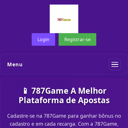
Login
Registrar-se
Menu
📱 787Game A Melhor
Plataforma de Apostas
Cadastre-se na 787Game para ganhar bônus no
cadastro e em cada recarga. Com a 787Game,