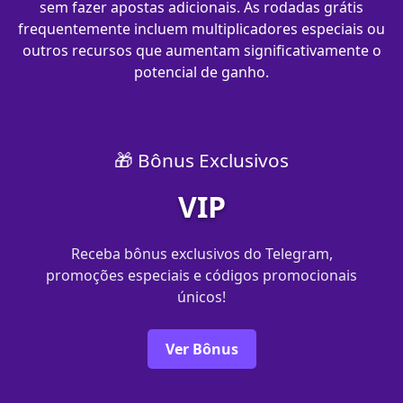
sem fazer apostas adicionais. As rodadas grátis
frequentemente incluem multiplicadores especiais ou
outros recursos que aumentam significativamente o
potencial de ganho.
🎁 Bônus Exclusivos
VIP
Receba bônus exclusivos do Telegram,
promoções especiais e códigos promocionais
únicos!
Ver Bônus