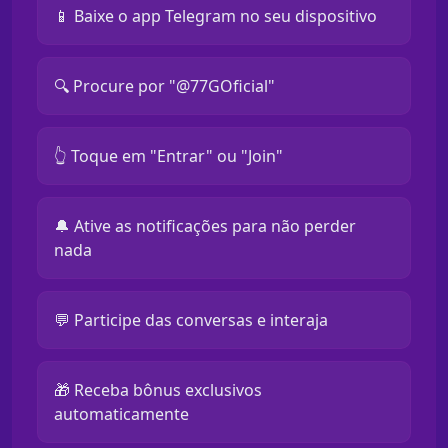
📱 Baixe o app Telegram no seu dispositivo
🔍 Procure por "@77GOficial"
👆 Toque em "Entrar" ou "Join"
🔔 Ative as notificações para não perder
nada
💬 Participe das conversas e interaja
🎁 Receba bônus exclusivos
automaticamente