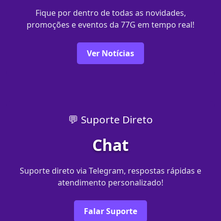
Fique por dentro de todas as novidades,
promoções e eventos da 77G em tempo real!
Ver Notícias
💬 Suporte Direto
Chat
Suporte direto via Telegram, respostas rápidas e
atendimento personalizado!
Falar Suporte