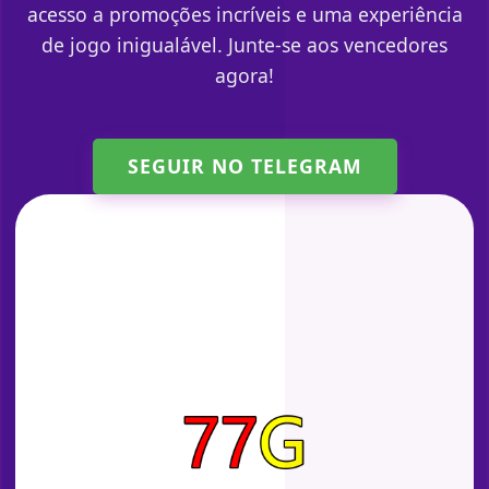
acesso a promoções incríveis e uma experiência
de jogo inigualável. Junte-se aos vencedores
agora!
SEGUIR NO TELEGRAM