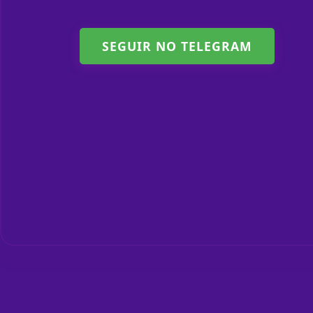
SEGUIR NO TELEGRAM