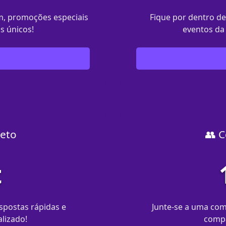
m, promoções especiais
Fique por dentro d
s únicos!
eventos da
reto
👥 
t
espostas rápidas e
Junte-se a uma com
lizado!
compa