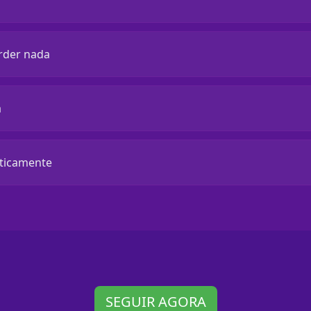
erder nada
a
aticamente
SEGUIR AGORA