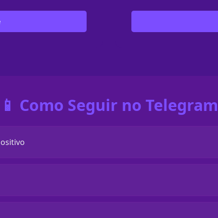
e
📱 Como Seguir no Telegram
ositivo