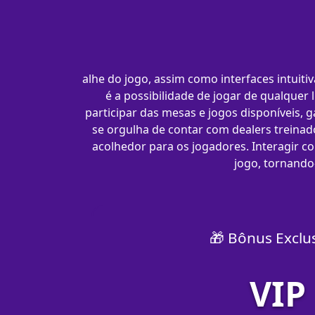
alhe do jogo, assim como interfaces intuit
é a possibilidade de jogar de qualquer
participar das mesas e jogos disponíveis, 
se orgulha de contar com dealers treina
acolhedor para os jogadores. Interagir co
jogo, tornando
🎁 Bônus Exclu
VIP