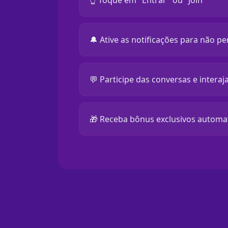
👆 Toque em "Entrar" ou "Join"
🔔 Ative as notificações para não p
💬 Participe das conversas e interaj
🎁 Receba bônus exclusivos autom