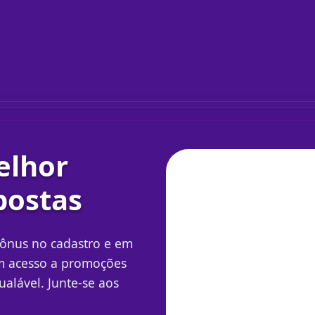
elhor
postas
ônus no cadastro e em
m acesso a promoções
ualável. Junte-se aos