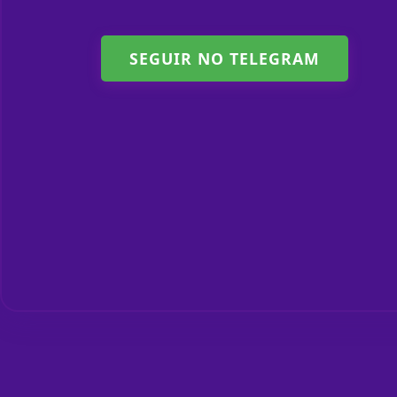
SEGUIR NO TELEGRAM