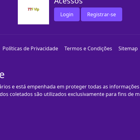
Acessos
Login
Registrar-se
Políticas de Privacidade
Termos e Condições
Sitemap
de
suários e está empenhada em proteger todas as informações
os coletados são utilizados exclusivamente para fins de m