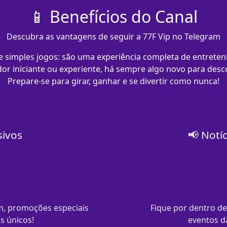
📱 Benefícios do Canal
Descubra as vantagens de seguir a 77F Vip no Telegram
e simples jogos: são uma experiência completa de entreteni
r iniciante ou experiente, há sempre algo novo para desco
Prepare-se para girar, ganhar e se divertir como nunca!
sivos
📢 Notí
m, promoções especiais
Fique por dentro d
s únicos!
eventos d