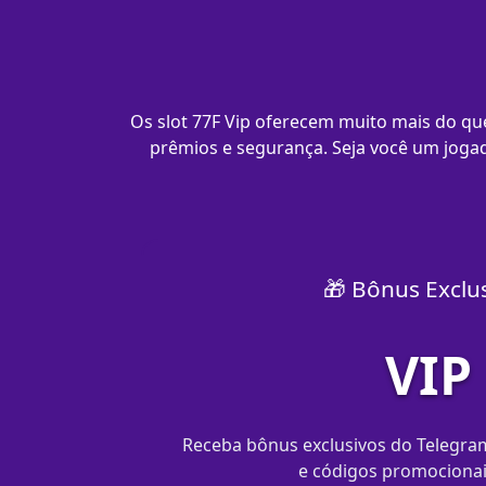
Os slot 77F Vip oferecem muito mais do qu
prêmios e segurança. Seja você um jogado
🎁 Bônus Exclu
VIP
Receba bônus exclusivos do Telegra
e códigos promocionai