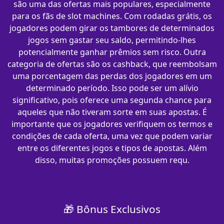
são uma das ofertas mais populares, especialmente
para os fãs de slot machines. Com rodadas grátis, os
jogadores podem girar os tambores de determinados
jogos sem gastar seu saldo, permitindo-lhes
potencialmente ganhar prêmios sem risco. Outra
categoria de ofertas são os cashback, que reembolsam
uma porcentagem das perdas dos jogadores em um
determinado período. Isso pode ser um alívio
significativo, pois oferece uma segunda chance para
aqueles que não tiveram sorte em suas apostas. É
importante que os jogadores verifiquem os termos e
condições de cada oferta, uma vez que podem variar
entre os diferentes jogos e tipos de apostas. Além
disso, muitas promoções possuem requ.
🎁 Bônus Exclusivos