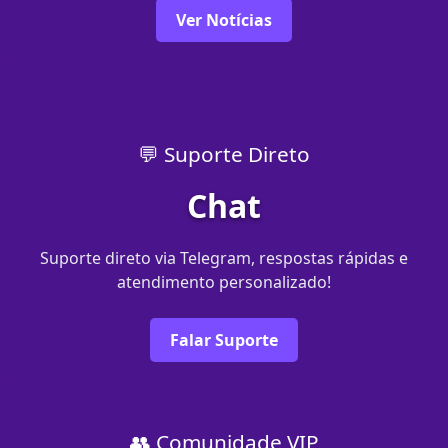
Ver Notícias
💬 Suporte Direto
Chat
Suporte direto via Telegram, respostas rápidas e
atendimento personalizado!
Falar Suporte
👥 Comunidade VIP