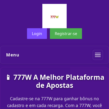
Login
Registrar-se
Menu
📱 777W A Melhor Plataforma
de Apostas
Cadastre-se na 777W para ganhar bônus no
cadastro e em cada recarga. Com a 777W, você