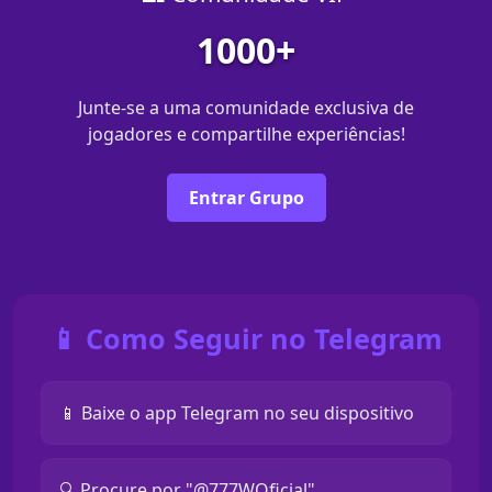
1000+
Junte-se a uma comunidade exclusiva de
jogadores e compartilhe experiências!
Entrar Grupo
📱 Como Seguir no Telegram
📱 Baixe o app Telegram no seu dispositivo
🔍 Procure por "@777WOficial"