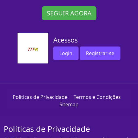
SEGUIR AGORA
Acessos
Login
Registrar-se
Políticas de Privacidade
Termos e Condições
Sitemap
Políticas de Privacidade