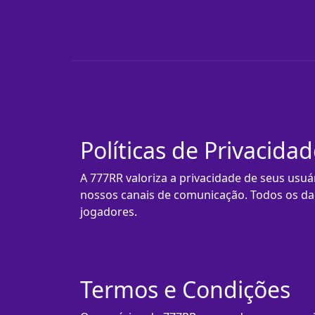
Políticas de Privacida
A 777RR valoriza a privacidade de seus usu
nossos canais de comunicação. Todos os dad
jogadores.
Termos e Condições