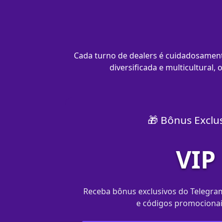
Cada turno de dealers é cuidadosament
diversificada e multicultural
🎁 Bônus Exclu
VIP
Receba bônus exclusivos do Telegra
e códigos promocionai