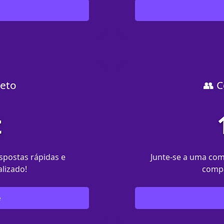
reto
👥 
t
espostas rápidas e
Junte-se a uma com
lizado!
compa
e