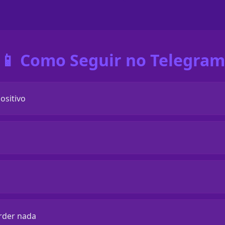
📱 Como Seguir no Telegram
ositivo
erder nada