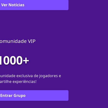
Ver Notícias
Comunidade VIP
1000+
unidade exclusiva de jogadores e
rtilhe experiências!
Entrar Grupo