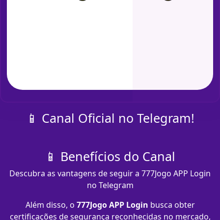
📱 Canal Oficial no Telegram!
📱 Benefícios do Canal
Descubra as vantagens de seguir a 777Jogo APP Login
no Telegram
Além disso, o
777Jogo APP Login
busca obter
certificações de segurança reconhecidas no mercado,