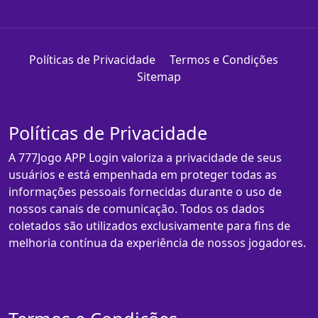
Políticas de Privacidade
Termos e Condições
Sitemap
Políticas de Privacidade
A 777Jogo APP Login valoriza a privacidade de seus
usuários e está empenhada em proteger todas as
informações pessoais fornecidas durante o uso de
nossos canais de comunicação. Todos os dados
coletados são utilizados exclusivamente para fins de
melhoria contínua da experiência de nossos jogadores.