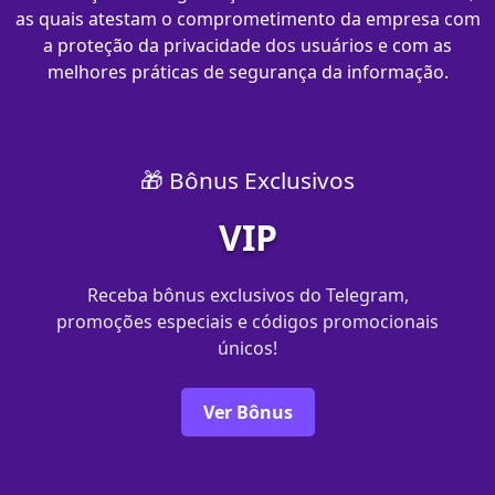
as quais atestam o comprometimento da empresa com
a proteção da privacidade dos usuários e com as
melhores práticas de segurança da informação.
🎁 Bônus Exclusivos
VIP
Receba bônus exclusivos do Telegram,
promoções especiais e códigos promocionais
únicos!
Ver Bônus