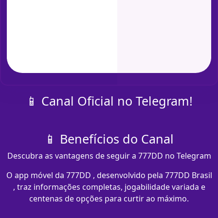
📱 Canal Oficial no Telegram!
📱 Benefícios do Canal
Descubra as vantagens de seguir a 777DD no Telegram
O app móvel da 777DD , desenvolvido pela 777DD Brasil
, traz informações completas, jogabilidade variada e
centenas de opções para curtir ao máximo.