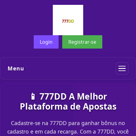
Login
Registrar-se
Menu
📱 777DD A Melhor
Plataforma de Apostas
Cadastre-se na 777DD para ganhar bônus no
cadastro e em cada recarga. Com a 777DD, você