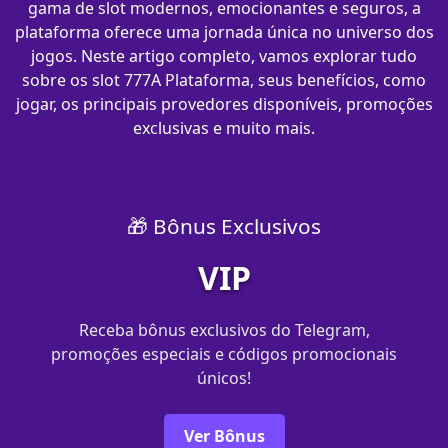
gama de slot modernos, emocionantes e seguros, a
plataforma oferece uma jornada única no universo dos
jogos. Neste artigo completo, vamos explorar tudo
sobre os slot 777A Plataforma, seus benefícios, como
jogar, os principais provedores disponíveis, promoções
exclusivas e muito mais.
🎁 Bônus Exclusivos
VIP
Receba bônus exclusivos do Telegram,
promoções especiais e códigos promocionais
únicos!
Ver Bônus