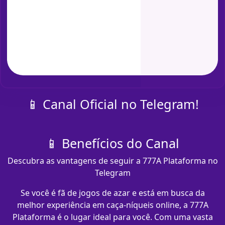
📱 Canal Oficial no Telegram!
📱 Benefícios do Canal
Descubra as vantagens de seguir a 777A Plataforma no
Telegram
Se você é fã de jogos de azar e está em busca da
melhor experiência em caça-níqueis online, a 777A
Plataforma é o lugar ideal para você. Com uma vasta