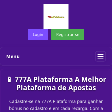
Login
Registrar-se
Menu
📱 777A Plataforma A Melhor
Plataforma de Apostas
Cadastre-se na 777A Plataforma para ganhar
bônus no cadastro e em cada recarga. Com a