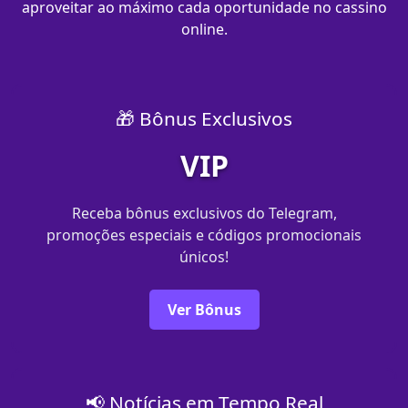
aproveitar ao máximo cada oportunidade no cassino
online.
🎁 Bônus Exclusivos
VIP
Receba bônus exclusivos do Telegram,
promoções especiais e códigos promocionais
únicos!
Ver Bônus
📢 Notícias em Tempo Real