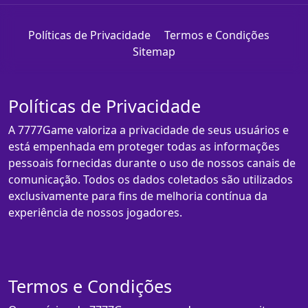
Políticas de Privacidade
Termos e Condições
Sitemap
Políticas de Privacidade
A 7777Game valoriza a privacidade de seus usuários e
está empenhada em proteger todas as informações
pessoais fornecidas durante o uso de nossos canais de
comunicação. Todos os dados coletados são utilizados
exclusivamente para fins de melhoria contínua da
experiência de nossos jogadores.
Termos e Condições