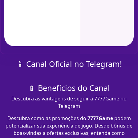
📱 Canal Oficial no Telegram!
📱 Benefícios do Canal
Descubra as vantagens de seguir a 7777Game no
Telegram
Descubra como as promoções do
7777Game
podem
potencializar sua experiência de jogo. Desde bônus de
boas-vindas a ofertas exclusivas, entenda como