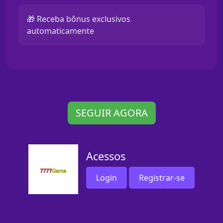
🎁 Receba bônus exclusivos
automaticamente
SEGUIR AGORA
Acessos
Login
Registrar-se