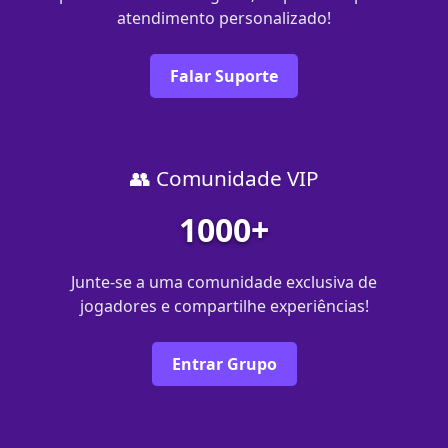
atendimento personalizado!
Falar Suporte
👥 Comunidade VIP
1000+
Junte-se a uma comunidade exclusiva de
jogadores e compartilhe experiências!
Entrar Grupo