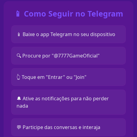
📱 Como Seguir no Telegram
📱 Baixe o app Telegram no seu dispositivo
🔍 Procure por "@7777GameOficial"
👆 Toque em "Entrar" ou "Join"
🔔 Ative as notificações para não perder
nada
💬 Participe das conversas e interaja