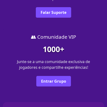
Falar Suporte
👥 Comunidade VIP
1000+
Junte-se a uma comunidade exclusiva de
jogadores e compartilhe experiências!
Entrar Grupo