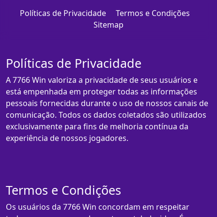
Políticas de Privacidade
Termos e Condições
Sitemap
Políticas de Privacidade
A 7766 Win valoriza a privacidade de seus usuários e
está empenhada em proteger todas as informações
pessoais fornecidas durante o uso de nossos canais de
comunicação. Todos os dados coletados são utilizados
exclusivamente para fins de melhoria contínua da
experiência de nossos jogadores.
Termos e Condições
Os usuários da 7766 Win concordam em respeitar