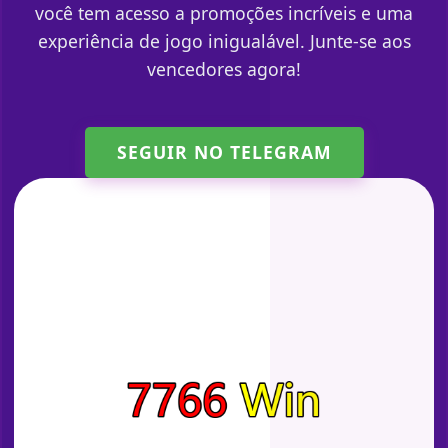
você tem acesso a promoções incríveis e uma
experiência de jogo inigualável. Junte-se aos
vencedores agora!
SEGUIR NO TELEGRAM