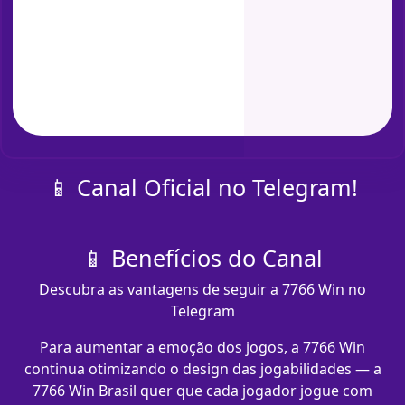
📱 Canal Oficial no Telegram!
📱 Benefícios do Canal
Descubra as vantagens de seguir a 7766 Win no
Telegram
Para aumentar a emoção dos jogos, a 7766 Win
continua otimizando o design das jogabilidades — a
7766 Win Brasil quer que cada jogador jogue com