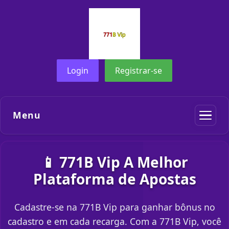
Login
Registrar-se
Menu
📱 771B Vip A Melhor
Plataforma de Apostas
Cadastre-se na 771B Vip para ganhar bônus no
cadastro e em cada recarga. Com a 771B Vip, você