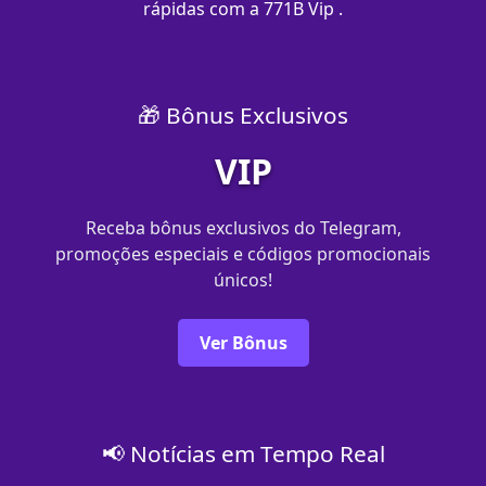
rápidas com a 771B Vip .
🎁 Bônus Exclusivos
VIP
Receba bônus exclusivos do Telegram,
promoções especiais e códigos promocionais
únicos!
Ver Bônus
📢 Notícias em Tempo Real