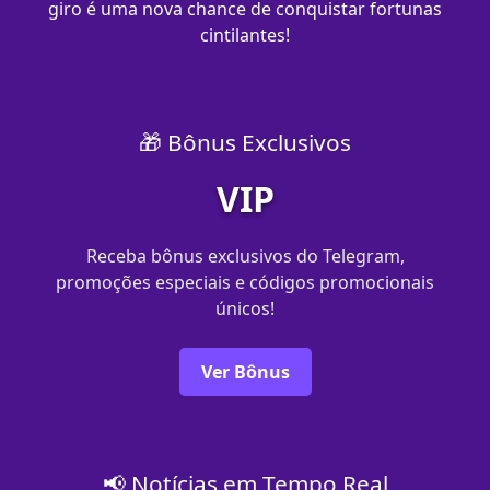
giro é uma nova chance de conquistar fortunas
cintilantes!
🎁 Bônus Exclusivos
VIP
Receba bônus exclusivos do Telegram,
promoções especiais e códigos promocionais
únicos!
Ver Bônus
📢 Notícias em Tempo Real