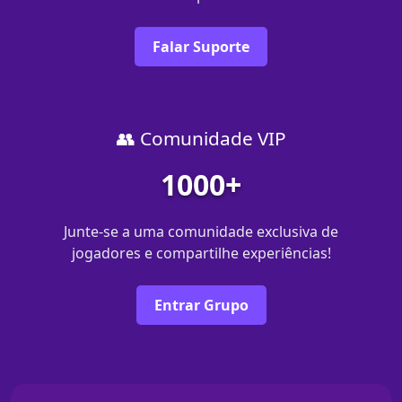
Falar Suporte
👥 Comunidade VIP
1000+
Junte-se a uma comunidade exclusiva de
jogadores e compartilhe experiências!
Entrar Grupo