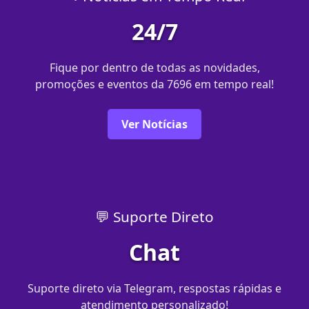
24/7
Fique por dentro de todas as novidades,
promoções e eventos da 7696 em tempo real!
Ver Notícias
💬 Suporte Direto
Chat
Suporte direto via Telegram, respostas rápidas e
atendimento personalizado!