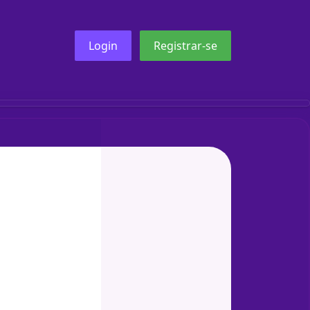
Login
Registrar-se