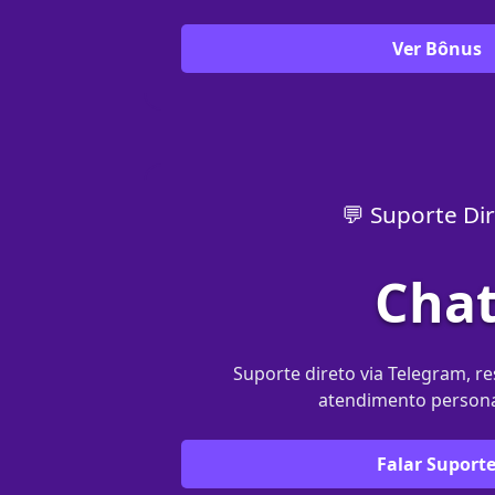
Ver Bônus
💬 Suporte Di
Cha
Suporte direto via Telegram, r
atendimento persona
Falar Suport