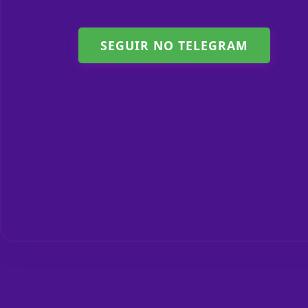
SEGUIR NO TELEGRAM