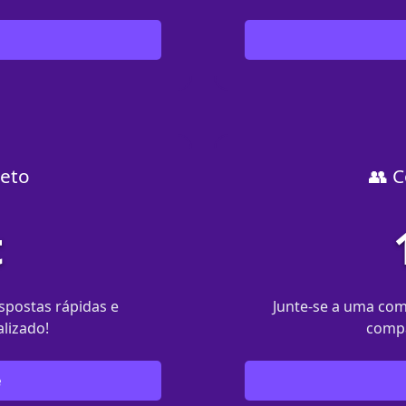
reto
👥 
t
espostas rápidas e
Junte-se a uma com
lizado!
compa
e