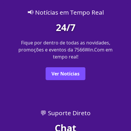
📢 Notícias em Tempo Real
24/7
Fique por dentro de todas as novidades,
promoções e eventos da 7566Win.Com em
tempo real!
Ver Notícias
💬 Suporte Direto
Chat