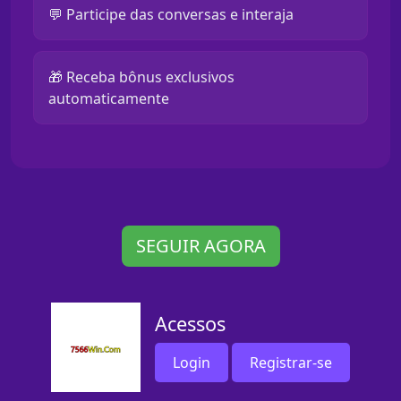
💬 Participe das conversas e interaja
🎁 Receba bônus exclusivos
automaticamente
SEGUIR AGORA
Acessos
Login
Registrar-se