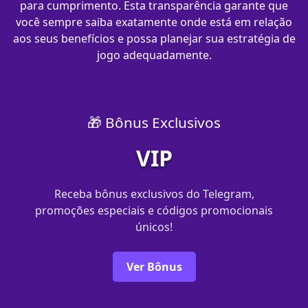
para cumprimento. Esta transparência garante que
você sempre saiba exatamente onde está em relação
aos seus benefícios e possa planejar sua estratégia de
jogo adequadamente.
🎁 Bônus Exclusivos
VIP
Receba bônus exclusivos do Telegram,
promoções especiais e códigos promocionais
únicos!
Ver Bônus