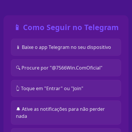
📱 Como Seguir no Telegram
📱 Baixe o app Telegram no seu dispositivo
🔍 Procure por "@7566Win.ComOficial"
👆 Toque em "Entrar" ou "Join"
🔔 Ative as notificações para não perder
nada