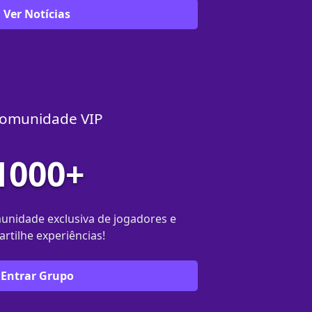
Ver Notícias
Comunidade VIP
1000+
unidade exclusiva de jogadores e
rtilhe experiências!
Entrar Grupo