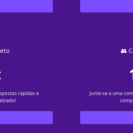
reto
👥 
t
espostas rápidas e
Junte-se a uma com
lizado!
compa
e