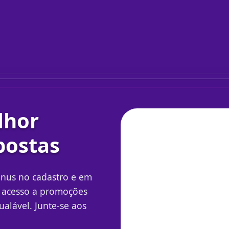
lhor
postas
nus no cadastro e em
 acesso a promoções
ualável. Junte-se aos