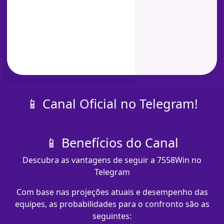
📱 Canal Oficial no Telegram!
📱 Benefícios do Canal
Descubra as vantagens de seguir a 7558Win no
Telegram
Com base nas projeções atuais e desempenho das
equipes, as probabilidades para o confronto são as
seguintes: