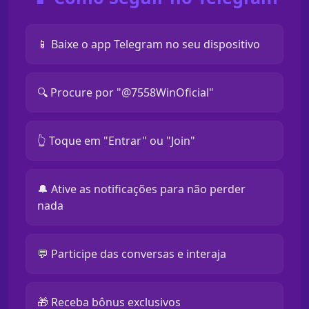
📱 Baixe o app Telegram no seu dispositivo
🔍 Procure por "@7558WinOficial"
👆 Toque em "Entrar" ou "Join"
🔔 Ative as notificações para não perder
nada
💬 Participe das conversas e interaja
🎁 Receba bônus exclusivos