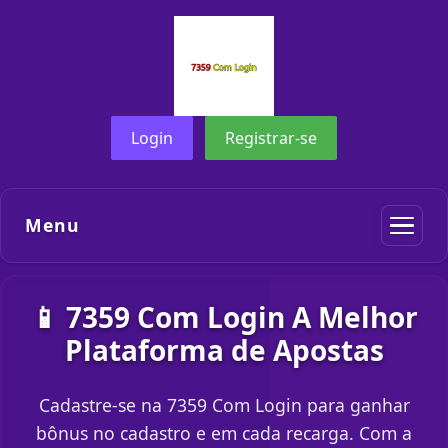
Login
Registrar-se
Menu
📱 7359 Com Login A Melhor
Plataforma de Apostas
Cadastre-se na 7359 Com Login para ganhar
bônus no cadastro e em cada recarga. Com a