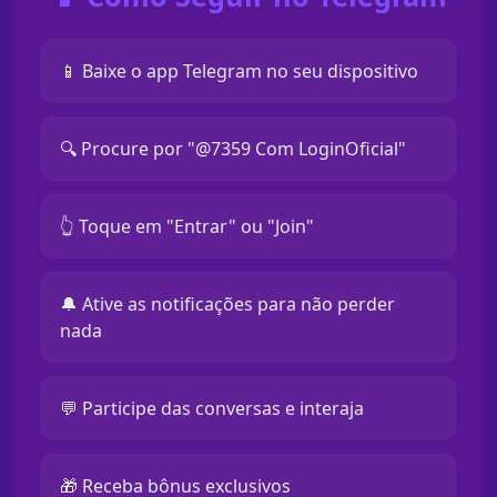
📱 Baixe o app Telegram no seu dispositivo
🔍 Procure por "@7359 Com LoginOficial"
👆 Toque em "Entrar" ou "Join"
🔔 Ative as notificações para não perder
nada
💬 Participe das conversas e interaja
🎁 Receba bônus exclusivos