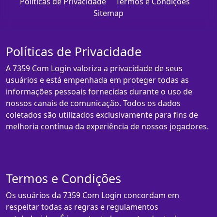
Políticas de Privacidade
Termos e Condições
Sitemap
Políticas de Privacidade
A 7359 Com Login valoriza a privacidade de seus
usuários e está empenhada em proteger todas as
informações pessoais fornecidas durante o uso de
nossos canais de comunicação. Todos os dados
coletados são utilizados exclusivamente para fins de
melhoria contínua da experiência de nossos jogadores.
Termos e Condições
Os usuários da 7359 Com Login concordam em
respeitar todas as regras e regulamentos