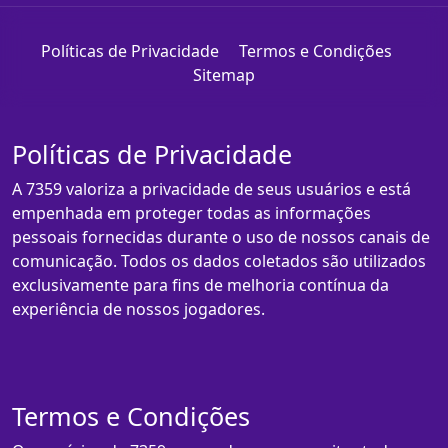
Políticas de Privacidade
Termos e Condições
Sitemap
Políticas de Privacidade
A 7359 valoriza a privacidade de seus usuários e está
empenhada em proteger todas as informações
pessoais fornecidas durante o uso de nossos canais de
comunicação. Todos os dados coletados são utilizados
exclusivamente para fins de melhoria contínua da
experiência de nossos jogadores.
Termos e Condições