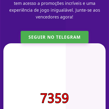
tem acesso a promoções incríveis e uma
experiência de jogo inigualável. Junte-se aos
vencedores agora!
SEGUIR NO TELEGRAM