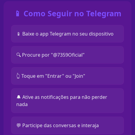
📱 Como Seguir no Telegram
📱 Baixe o app Telegram no seu dispositivo
🔍 Procure por "@7359Oficial"
👆 Toque em "Entrar" ou "Join"
🔔 Ative as notificações para não perder
nada
💬 Participe das conversas e interaja