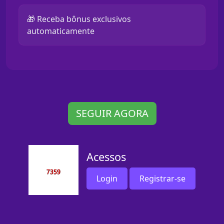
🎁 Receba bônus exclusivos
automaticamente
SEGUIR AGORA
Acessos
Login
Registrar-se