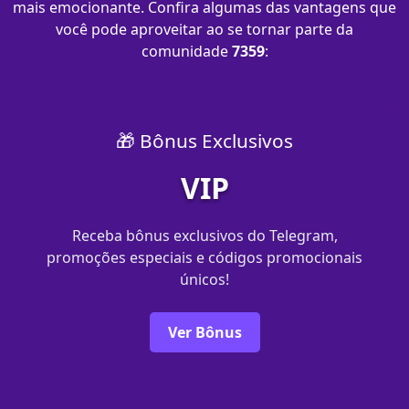
mais emocionante. Confira algumas das vantagens que
você pode aproveitar ao se tornar parte da
comunidade
7359
:
🎁 Bônus Exclusivos
VIP
Receba bônus exclusivos do Telegram,
promoções especiais e códigos promocionais
únicos!
Ver Bônus