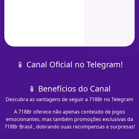
📱 Canal Oficial no Telegram!
📱 Benefícios do Canal
Descubra as vantagens de seguir a 718Br no Telegram
A 718Br oferece não apenas conteúdo de jogos
emocionantes, mas também promoções exclusivas da
718Br Brasil , dobrando suas recompensas e surpresas!