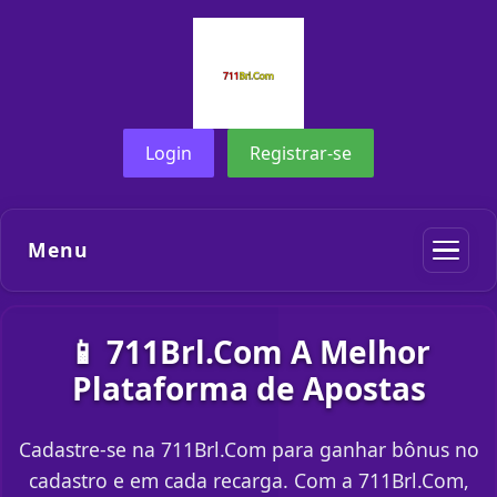
Login
Registrar-se
Menu
📱 711Brl.Com A Melhor
Plataforma de Apostas
Cadastre-se na 711Brl.Com para ganhar bônus no
cadastro e em cada recarga. Com a 711Brl.Com,